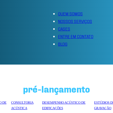
QUEM SOMOS
NOSSOS SERVIÇOS
CASES
ENTRE EM CONTATO
BLOG
pré-lançamento
O DE
CONSULTORIA
DESEMPENHO ACÚSTICO DE
ESTÚDIOS D
ACÚSTICA
EDIFICAÇÕES
GRAVAÇÃO