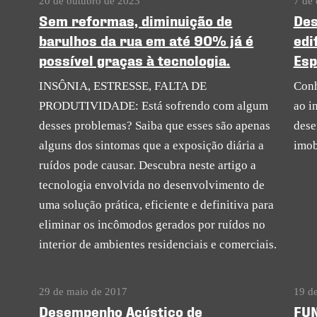
20 de outubro de 2023
7 de
Sem reformas, diminuição de
Des
barulhos da rua em até 90% já é
edi
possível graças à tecnologia.
Esp
INSÔNIA, ESTRESSE, FALTA DE
Conh
PRODUTIVIDADE: Está sofrendo com algum
ao i
desses problemas? Saiba que esses são apenas
dese
alguns dos sintomas que a exposição diária a
imob
ruídos pode causar. Descubra neste artigo a
tecnologia envolvida no desenvolvimento de
uma solução prática, eficiente e definitiva para
eliminar os incômodos gerados por ruídos no
interior de ambientes residenciais e comerciais.
29 de maio de 2017
19 d
Desempenho Acústico de
FUN