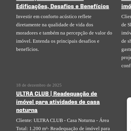
Edificações, Desafios e Benefícios
imó
Investir em conforto acústico reflete
Clie
diretamente na qualidade de vida dos
de S
moradores e também na percepção de valor do
imóv
imóvel. Entenda os principais desafios e
de s
benefícios.
gast
proj
conf
18 de dezembro de 2025
ULTRA CLUB | Readequação de
imóvel para atividades de casa
noturna
Cliente: ULTRA CLUB - Casa Noturna - Área
Total: 1.200 m²- Readequação de imóvel para