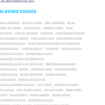
8 DE DEZEMBRO DE 2025
ALAVRAS CHAVES
ustica auditório
acustica estudio
after_paragraph
anvisa
rulho do vizinho
barulho noite
barulho vizinho
boate
icks-child
Cases de Destaque
comments
como diminuir barulho
mo diminuir o barulho
como isolar o som
como montar um bar
nceitos de Acústica
Condicionamento Acústico de Ambientes
nforto acustico
conforto edifício
construção
construção civil
nsultoria Acústica
desempenho acústico
sempenho Acústico de Edificações
sempenho acústico em edificações
dificuldade para dormir
fusor acustico
disable
dublagem games
dublagem melhor
puma acustica
estúdio dublagem
estudio gravacao
tudio melhor
Estúdios de Gravação
apas do isolamento acustico
everywhere
experiencia usuario
rro acustico
forro acústico preço
gravacao audio
home studio
spital
incorporadora
insonia barulho
insonia ruídos
vestimento negocios
isolamento acustico
olamento acustico caseiro
isolamento acustico estudio