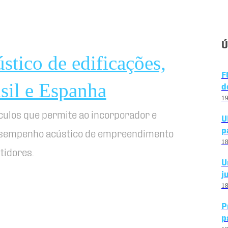
Ú
tico de edificações,
F
sil e Espanha
d
1
ulos que permite ao incorporador e
U
p
esempenho acústico de empreendimento
1
tidores.
U
j
1
P
p