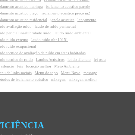
olamento acustico maringa
isolamento acustico parede
olamento acustico preço
isolamento acustico preço m2
olamento acustico residencial
janela acustica
lançamento
udo avaliação ruido
laudo de ruido perimetral
udo pericial insalubridade ruido
laudo ruido ambiental
udo ruido externo
laudo ruido nbr 10151
udo ruido ocupacional
udo tecnico de avaliação de ruído em áreas habitadas
udo tecnico de ruido
Laudos Acústicos
lei do silencio
lei psiu
i silencio
leis
locução melhor
Meio Ambiente
nu de links sociais
Menu do topo
Menu Novo
message
todos de isolamento acústico
mixagem
mixagem melhor
ICIÊNCIA