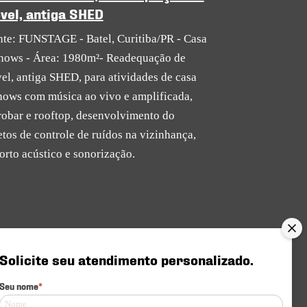
vel, antiga SHED
nte: FUNSTAGE - Batel, Curitiba/PR - Casa
hows - Área: 1980m²- Readequação de
el, antiga SHED, para atividades de casa
hows com música ao vivo e amplificada,
robar e rooftop, desenvolvimento do
etos de controle de ruídos na vizinhança,
orto acústico e sonorização.
Solicite seu atendimento personalizado.
Seu nome
*