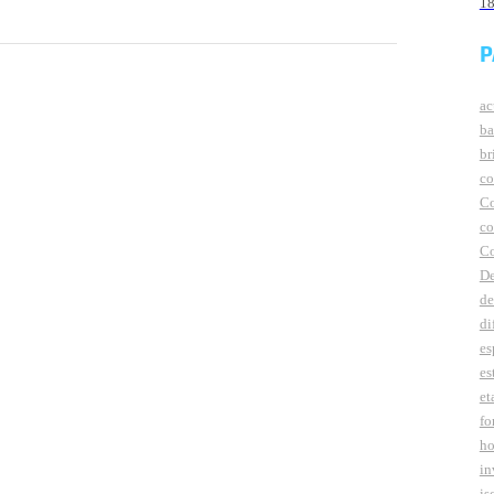
1
P
ac
ba
br
co
Co
co
Co
De
de
di
es
es
et
fo
ho
in
is