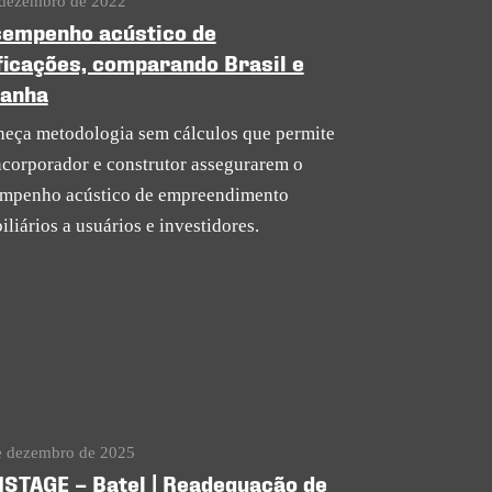
 dezembro de 2022
empenho acústico de
ficações, comparando Brasil e
anha
eça metodologia sem cálculos que permite
ncorporador e construtor assegurarem o
mpenho acústico de empreendimento
iliários a usuários e investidores.
e dezembro de 2025
STAGE – Batel | Readequação de