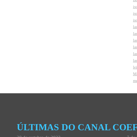
is
is
is
la
la
la
la
la
la
le
Me
me
ÚLTIMAS DO CANAL COEF